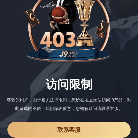
访问限制
尊敬的用户，由于相关法律限制，您所在地区无法访问J9产品，对
此造成的不便，我们深表歉意，您如有疑问请联系客服。
联系客服